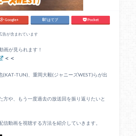
Google+
はてブ
Pocket
広告が含まれています
し動画が見られます！
＜＜
(KAT-TUN)、重岡大毅(ジャニーズWEST)らが出
た方や、もう一度過去の放送回を振り返りたいと
配信動画を視聴する方法を紹介していきます。