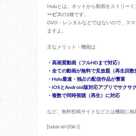
Huluとは、ネットから動画をストリー
ービス
の1種です。
DVD・レンタルなどではないので、ス
ますよ。
主なメリット・機能は
・高画質動画（フルHDまで対応）
・全ての動画が無料で見放題（再生回数
・Hulu最速・独占の配信作品が豊富
・iOSとAndroid版対応アプリでサクサ
・複数で同時視聴（再生）に対応
など、無料投稿サイトなどとは機能に格
[table id=206 /]