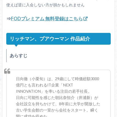
使えば逆に入会しない方が損かもしれません
⇒
FODプレミアム 無料登録はこちら
リッチマン、プアウーマン 作品紹介
あらすじ
日向徹（小栗旬）は、29歳にして時価総額3000
億円とも言われるIT企業「NEXT
INNOVATION」を率いる注目の若手社長。
日向に可能性を感じた朝比奈恒介（井浦新）が
会社設立を持ちかけて、8年前に大学が開放した
古い学生会館の一室から会社をスタート。瞬く
間に成功を収めた。