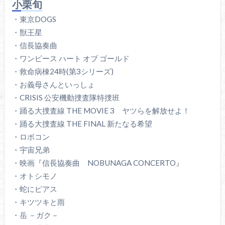
小栗旬
・東京DOGS
・獣王星
・信長協奏曲
・ワンピース ハート オブ ゴールド
・救命病棟24時(第3シリーズ)
・お義母さんといっしょ
・CRISIS 公安機動捜査隊特捜班
・踊る大捜査線 THE MOVIE 3 ヤツらを解放せよ！
・踊る大捜査線 THE FINAL 新たなる希望
・ロボコン
・宇宙兄弟
・映画『信長協奏曲 NOBUNAGA CONCERTO』
・オトシモノ
・蛇にピアス
・キツツキと雨
・岳 －ガク－