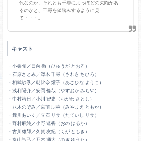
代なのか、それとも千尋によっぽどの欠陥があ
るのかと、千尋を値踏みするように見
て・・・。
キャスト
・小栗旬／日向 徹（ひゅうが とおる）
・石原さとみ／澤木 千尋（さわき ちひろ）
・相武紗季／朝比奈 燿子（あさひな ようこ）
・浅利陽介／安岡 倫哉（やすおか みちや）
・中村靖日／小川 智史（おがわ さとし）
・八木のぞみ／宮前 朋華（みやまえ ともか）
・舞川あいく／立石 リサ（たていし リサ）
・野村麻純／小野 遙香（おの はるか）
・古川雄輝／久賀 友紀（くが ともき）
・丸山智己／乃木 湧太（のぎ ゆうた）