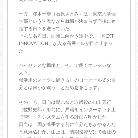
一方、澤木千尋（石原さとみ）は、東京大学理
学部という学歴ながら就職が決まらず面接に奔
走する日々を送っていた。
そんなある日、面接に向かう途中で、「NEXT
INNOVATION」が入る高層ビルが目に止まっ
た。
ハイセンスな職場と、そこで働くオシャレな
人々。
就活用のスーツに履き古しのローヒール姿の自
分とは何かが違う、とため息をもらす。
そのころ、日向は朝比奈と取締役の山上芳行
（佐野史郎）を前に、戸籍をインターネット上
で管理するシステムを作る計画を明かした。
日向は、国が着手する前に自分たちがやるんだ
と意気込むが、山上は、初期投資だけで会社の