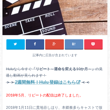
記事内に広告が含まれています
Huluなら今すぐ
「リピート～運命を変える10か月～」
の見
逃し動画が見られます！
＞＞
2週間無料！Hulu 登録はこちら
＜＜
2018年5月、リピートの配信は終了しました。
2018年1月11日に貫地谷しほり、本郷奏多らキャストで放