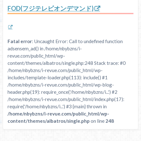
FOD(フジテレビオンデマンド)
Fatal error
: Uncaught Error: Call to undefined function
adsensem_ad() in /home/nbybzns/i-
revue.com/public_html/wp-
content/themes/albatros/single.php:248 Stack trace: #0
/home/nbybzns/i-revue.com/public_html/wp-
includes/template-loader.php(113): include() #1
/home/nbybzns/i-revue.com/public_html/wp-blog-
header.php(19): require_once('/home/nbybzns/i...') #2
/home/nbybzns/i-revue.com/public_html/index.php(17):
require('/home/nbybzns/i...') #3 {main} thrown in
/home/nbybzns/i-revue.com/public_html/wp-
content/themes/albatros/single.php
on line
248