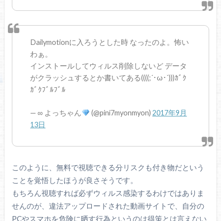
Dailymotionに入ろうとした時 なったのよ。怖い
わぁ。
インストールしてウィルス削除しないど データ
がクラッシュするとか書いてある((((;´･ω･`)))ｶﾞｸ
ｶﾞｸﾌﾞﾙﾌﾞﾙ
— ∞ よっちゃん
(@pini7myonmyon)
2017年9月
13日
このように、無料で視聴できる分リスクも付き物だという
ことを覚悟したほうが良さそうです。
もちろん視聴すれば必ずウィルス感染するわけではありま
せんのが、違法アップロードされた動画サイトで、自分の
PCやスマホを危険に晒す行為というのは得策とは言えない