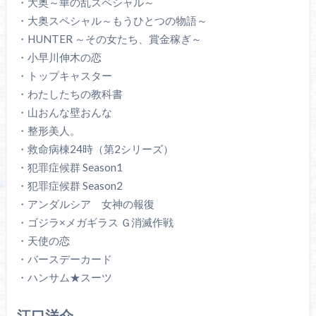
・大奥～華の乱スペシャル～
・大奥スペシャル～もうひとつの物語～
・HUNTER ～その女たち、賞金稼ぎ～
・小早川伸木の恋
・トップキャスター
・わたしたちの教科書
・山おんな壁おんな
・整形美人。
・救命病棟24時（第2シリーズ）
・犯罪症候群 Season1
・犯罪症候群 Season2
・アンダルシア 女神の報復
・ゴジラ×メガギラス Ｇ消滅作戦
・天使の恋
・バースデーカード
・ハンサム★スーツ
江口洋介