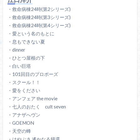
・救命病棟24時(第2シリーズ)
・救命病棟24時(第3シリーズ)
・救命病棟24時(第4シリーズ)
・愛という名のもとに
・息もできない夏
・dinner
・ひとつ屋根の下
・白い巨塔
・101回目のプロポーズ
・スクール！！
・愛をください
・アンフェア the movie
・七人のおたく cult seven
・アナザへヴン
・GOEMON
・天空の蜂
・はやぶさ 遙かなる帰還