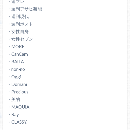
・週プレ
・週刊アサヒ芸能
・週刊現代
・週刊ポスト
・女性自身
・女性セブン
・MORE
・CanCam
・BAILA
・non‐no
・Oggi
・Domani
・Precious
・美的
・MAQUIA
・Ray
・CLASSY.