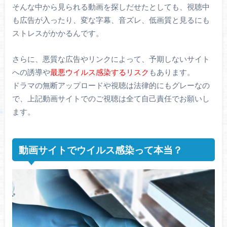
そんな中から見られる動画を探しだせたとしても、視聴中
も広告が入ったり、変な字幕、音ズレ、低画質と見るにも
ストレスがかかるんです。
さらに、悪質な広告やリンクによって、予期しないサイト
への誘導や
最悪ウイルス感染するリスク
もあります。
ドラマの無断アップロードや視聴は法律的にもグレーなの
で、上記動画サイトでのご視聴は全て自己責任でお願いし
ます。
動画サイトでウイルス感染って本当？