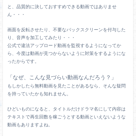
と、品質的に決しておすすめできる動画ではありませ
ん・・・
画面を反転させたり、不要なバックスクリーンを付与した
り、音声を加工してみたり・・・
公式で違法アップロード動画を監視するようになってか
ら、今度は動画が見つからないように対策をするようにな
ったからです。
「なぜ、こんな見づらい動画なんだろう？」
もしかしたら無料動画を見たことがあるなら、そんな疑問
を持っていたかも知れません。
ひどいものになると、タイトルだけドラマ名にして内容は
テキストで再生回数を稼ごうとする動画といえないような
動画もありますよね。