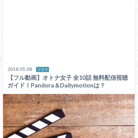
2018.05.08
ドラマ
【フル動画】オトナ女子 全10話 無料配信視聴
ガイド！Pandora＆Dailymotionは？