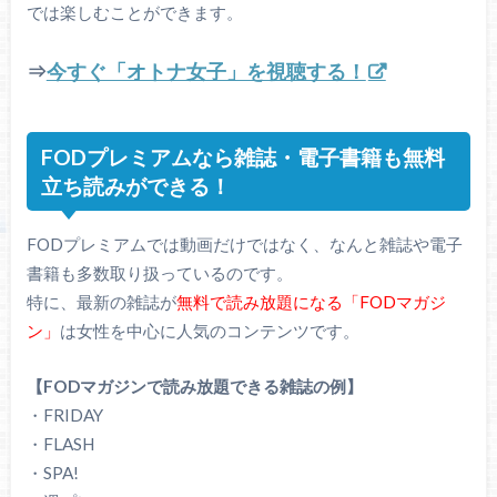
では楽しむことができます。
⇒
今すぐ「オトナ女子」を視聴する！
FODプレミアムなら雑誌・電子書籍も無料
立ち読みができる！
FODプレミアムでは動画だけではなく、なんと雑誌や電子
書籍も多数取り扱っているのです。
特に、最新の雑誌が
無料で読み放題になる「FODマガジ
ン」
は女性を中心に人気のコンテンツです。
【FODマガジンで読み放題できる雑誌の例】
・FRIDAY
・FLASH
・SPA!