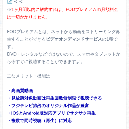
＜＜
※
1ヶ月間以内に解約すれば、FODプレミアムの月額料金
は一切かかりません。
FODプレミアムとは、ネットから動画をストリーミング再
生することができる
ビデオオンデマンドサービス
の1種で
す。
DVD・レンタルなどではないので、スマホやタブレットか
ら今すぐに視聴することができますよ。
主なメリット・機能は
・高画質動画
・見放題対象動画は再生回数無制限で視聴できる
・フジテレビ独占のオリジナル作品が豊富
・iOSとAndroid版対応アプリでサクサク再生
・複数で同時視聴（再生）に対応