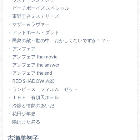
・ビーチボーイズ スペシャル
・東野圭吾ミステリーズ
・マザー＆ラヴァー
・アットホーム・ダッド
・民衆の敵～世の中、おかしくないですか！？～
・アンフェア
・アンフェア the movie
・アンフェア the answer
・アンフェア the end
・RED SHADOW 赤影
・ワンピース フィルム ゼット
・ＴＨＥ 有頂天ホテル
・冷静と情熱のあいだ
・花田少年史
・陽はまた昇る
吉瀬美智子