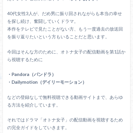
40代女性3人が、だめ男に振り回されながらも本当の幸せ
を探し続け、奮闘していくドラマ。
本作をテレビで見たことがない方、もう一度過去の放送回
を振り返りたいという方もいることだと思います。
今回はそんな方のために、オトナ女子の配信動画を第1話か
ら視聴するために
・Pandora（パンドラ）
・Dailymotion（デイリーモーション）
などの登録なしで無料視聴できる動画サイトまで、あらゆ
る方法を紹介しています。
それではドラマ「オトナ女子」の配信動画を視聴するため
の完全ガイドをしていきます。