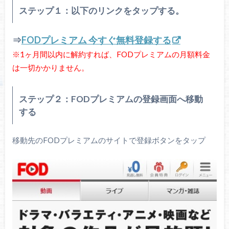
ステップ１：以下のリンクをタップする。
⇒
FODプレミアム 今すぐ無料登録する
※1ヶ月間以内に解約すれば、FODプレミアムの月額料金
は一切かかりません。
ステップ２：FODプレミアムの登録画面へ移動
する
移動先のFODプレミアムのサイトで登録ボタンをタップ