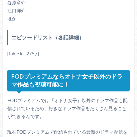
谷原章介
江口洋介
ほか
エピソードリスト（各話詳細）
[table id=275 /]
FODプレミアムならオトナ女子以外のドラ
マ作品も視聴可能に！
FODプレミアムでは『オトナ女子』以外のドラマ作品も配
信されているため、好きなドラマ作品をたくさん見ること
ができるんです。
現在FODプレミアムで配信されている最新のドラマ配信を