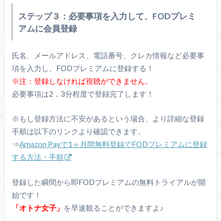
ステップ３：必要事項を入力して、FODプレミ
アムに会員登録
氏名、メールアドレス、電話番号、クレカ情報など必要事
項を入力し、FODプレミアムに登録する！
※注：登録しなければ視聴ができません。
必要事項は2，3分程度で登録完了します！
※もし登録方法に不安があるという場合、より詳細な登録
手順は以下のリンクより確認できます。
⇒
Amazon Payで1ヶ月間無料登録でFODプレミアムに登録
する方法・手順
登録した瞬間から即FODプレミアムの無料トライアルが開
始です！
「オトナ女子」
を早速観ることができますよ♪