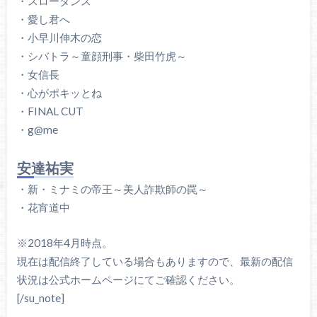
・スローダンス
・愛し君へ
・小早川伸木の恋
・シバトラ～童顔刑事・柴田竹虎～
・女信長
・心がポキッとね
・FINAL CUT
・g@me
安達祐実
・新・ミナミの帝王～美人詐欺師の罠～
・花宵道中
※2018年4月時点。
現在は配信終了している場合もありますので、最新の配信
状況は公式ホームページにてご確認ください。
[/su_note]