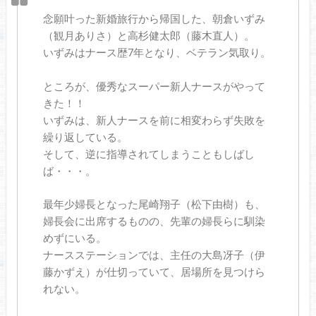
念願叶った新婚旅行から帰国した、朝倉いずみ
（観月ありさ）と高杉健太郎（藤木直人）。
いずみはナース歴7年となり、ベテラン気取り。
ところが、優秀なスーパー新人ナースがやって
きた！！
いずみは、新人ナースを前に相変わらず失敗を
繰り返している。
そして、逆に指導されてしまうこともしばし
ば・・・。
最年少婦長となった尾崎翔子（松下由樹）も、
婦長会に出席するものの、先輩の婦長らに馴染
めずにいる。
ナースステーションでは、主任の大島冴子（伊
藤かずえ）が仕切っていて、居場所を見つけら
れない。