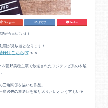
Google+
はてブ
Pocket
広告が含まれています
の動画が見放題となります！
 登録はこちら
＜＜
榮倉奈々＆菅野美穂主演で放送されたフジテレビ系の木曜
」
。
の三角関係を描いた作品。
一度過去の放送回を振り返りたいという方もいる