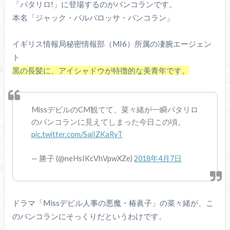
「パタリロ!」に登場するのがバンコランです。
本名「ジャック・バルバロッサ・バンコラン」
イギリス情報局秘密情報部（MI6）所属の凄腕エージェン
ト
黒の長髪に、アイシャドウが特徴的な美青年です。
MissデビルのCM観てて、菜々緒が一瞬パタリロ
のバンコランに見えてしまった今日この頃。
pic.twitter.com/SajIZKaRyT
— 勝子 (@neHsIKcVhVpwXZe)
2018年4月7日
ドラマ「Missデビル人事の悪魔・椿眞子」の菜々緒が、こ
のバンコランにそっくりだというわけです。