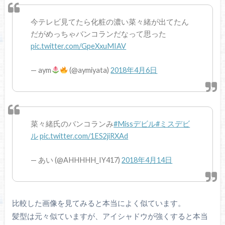
今テレビ見てたら化粧の濃い菜々緒が出てたん
だがめっちゃバンコランだなって思った
pic.twitter.com/GpeXxuMIAV
— aym
(@aymiyata)
2018年4月6日
菜々緒氏のバンコランみ
#Missデビル
#ミスデビ
ル
pic.twitter.com/1ES2jiRXAd
— あい (@AHHHHH_IY417)
2018年4月14日
比較した画像を見てみると本当によく似ています。
髪型は元々似ていますが、アイシャドウが強くすると本当