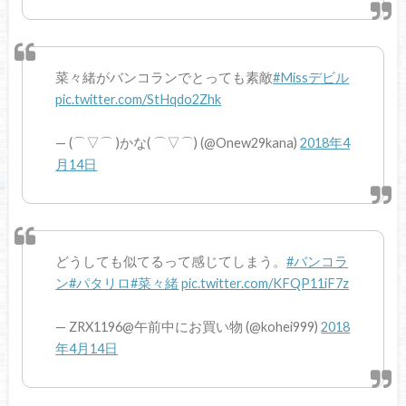
菜々緒がバンコランでとっても素敵
#Missデビル
pic.twitter.com/StHqdo2Zhk
— (⌒▽⌒ )かな( ⌒▽⌒) (@Onew29kana)
2018年4
月14日
どうしても似てるって感じてしまう。
#バンコラ
ン
#パタリロ
#菜々緒
pic.twitter.com/KFQP11iF7z
— ZRX1196@午前中にお買い物 (@kohei999)
2018
年4月14日