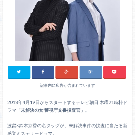
記事内に広告が含まれています
2018年4月19日からスタートするテレビ朝日 木曜21時枠ド
ラマ
「未解決の女 警視庁文書捜査官」
。
波留×鈴木京香の名タッグが、未解決事件の捜査に当たる新
感覚ミステリードラマ。