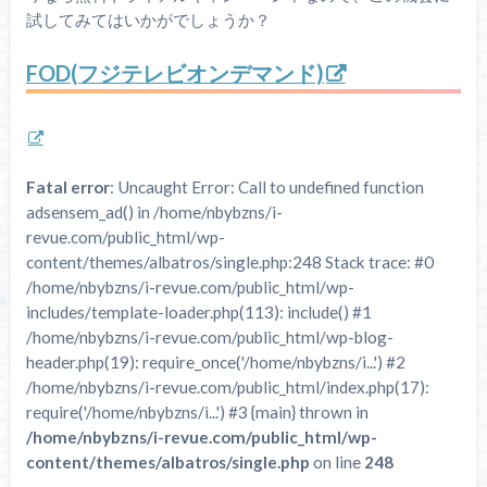
試してみてはいかがでしょうか？
FOD(フジテレビオンデマンド)
Fatal error
: Uncaught Error: Call to undefined function
adsensem_ad() in /home/nbybzns/i-
revue.com/public_html/wp-
content/themes/albatros/single.php:248 Stack trace: #0
/home/nbybzns/i-revue.com/public_html/wp-
includes/template-loader.php(113): include() #1
/home/nbybzns/i-revue.com/public_html/wp-blog-
header.php(19): require_once('/home/nbybzns/i...') #2
/home/nbybzns/i-revue.com/public_html/index.php(17):
require('/home/nbybzns/i...') #3 {main} thrown in
/home/nbybzns/i-revue.com/public_html/wp-
content/themes/albatros/single.php
on line
248