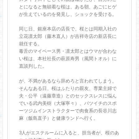
とになると無頓着な桜は、ある朝、あごにヒゲ
が生えているのを発見し、ショックを受ける。
同じ日、銀座本店の店長で、桜とは同期入社の
立花凛太郎（藤木直人）が吉祥寺店の新店長に
就任する。
毒舌のマイペース男・凛太郎とはウマが合わな
い桜は、本社社長の萩原寿男（風間トオル）に
直談判した。
が、不満があるなら辞めろと言われてしまう。
そんなある日、桜はふたりの親友、専業主婦で
夫・公平（遠藤章造）とのセックスレスに悩ん
でいる武内美樹（大塚寧々）、バツイチのスポ
ーツジムインストラクターで肉食系の長谷川志
麻（飯島直子）と健康ランドへ行く。
3人がエステルームに入ると、担当者が、桜のあ