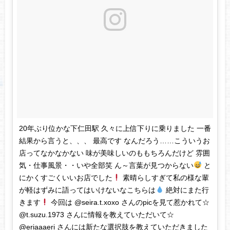
20年ぶり位かな下仁田駅 久々に上信下りに乗りました 一番
結果から言うと、、、 最高です なんだろう……こういうお
店ってなかなかない 味が美味しいのももちろんだけど 雰囲
気・仕事風景・・いや全部笑 ん～言葉が見つからない
と
にかくすごくいいお店でした
素晴らしすぎて私の様な輩
が軽はずみに語ってはいけないなこちらは
絶対にまた行
きます
今回は @seira.t.xoxo さんのpicを見て惹かれて☆
@t.suzu.1973 さんに情報を教えていただいて☆
@eriaaaeri さんには新たな選択肢を教えていただきました