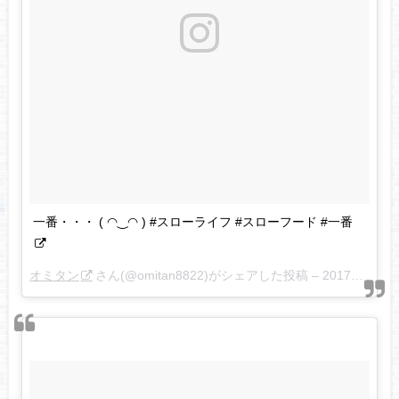
一番・・・ ( ◠‿◠ ) #スローライフ #スローフード #一番
オミタン
さん(@omitan8822)がシェアした投稿 –
2017年 9月月6日午後9時59分PDT