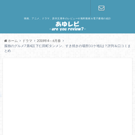
映画、アニメ、ドラマ、原作文庫本のレビューや無料動画＆電子書籍の紹介
お問い合わ
せ
ホーム
ドラマ
2018年4～6月春
孤独のグルメ7 第4話 下仁田町タンメン、すき焼きの場所(ロケ地)は？評判＆口コミま
とめ