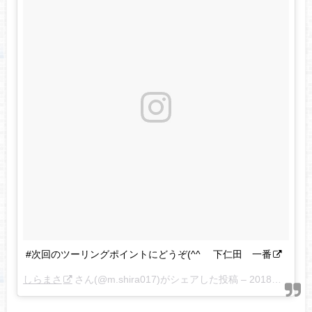
#次回のツーリングポイントにどうぞ(^^ゞ 下仁田 一番
しらまさ
さん(@m.shira017)がシェアした投稿 –
2018年 4月月6日午前1時22分PDT