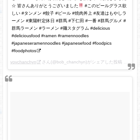
☆ 皆さんありがとうございました
#このビールグラス欲
しい #タンメン #餃子 #ビール #焼肉丼上 #友達はもやしラ
ーメン #東陽軒定休日 #群馬 #下仁田 #一番 #群馬グルメ #
群馬ラーメン #ラーメン #麺スタグラム #delicious
#deliciousfood #ramen #ramennoodles
#japaneseramennoodles #japanesefood #foodpics
#foodphotos
vovchanchyn
さん(@bob_chanchyn)がシェアした投稿 –
2018