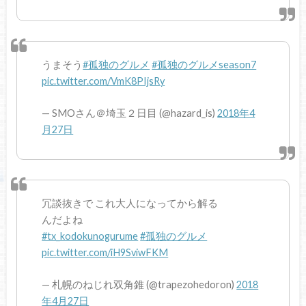
うまそう
#孤独のグルメ
#孤独のグルメseason7
pic.twitter.com/VmK8PIjsRy
— SMOさん＠埼玉２日目 (@hazard_is)
2018年4
月27日
冗談抜きで これ大人になってから解る
んだよね
#tx_kodokunogurume
#孤独のグルメ
pic.twitter.com/iH9SviwFKM
— 札幌のねじれ双角錐 (@trapezohedoron)
2018
年4月27日