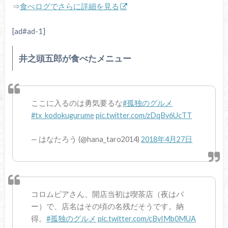
⇒
食べログでさらに詳細を見る
[ad#ad-1]
井之頭五郎が食べたメニュー
ここに入るのは勇気要るな
#孤独のグルメ
#tx_kodokugurume
pic.twitter.com/zDqBy6UcTT
— はなたろう (@hana_taro2014)
2018年4月27日
コロムビアさん、開店当初は喫茶店（夜はバ
ー）で、店名はその頃の名残だそうです。納
得。
#孤独のグルメ
pic.twitter.com/cBvIMb0MUA