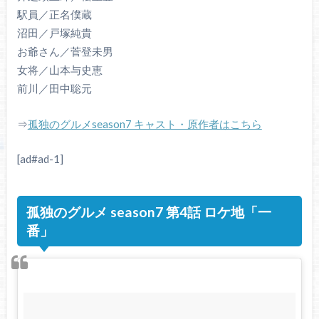
駅員／正名僕蔵
沼田／戸塚純貴
お爺さん／菅登未男
女将／山本与史恵
前川／田中聡元
⇒
孤独のグルメseason7 キャスト・原作者はこちら
[ad#ad-1]
孤独のグルメ season7 第4話 ロケ地「一
番」