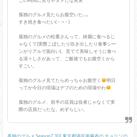
この時間に見ちゃダメだな笑笑
孤独のグルメ見たらお腹空いた…｡
すき焼き食べたい(・¬・)
孤独のグルメの松重さんって、綺麗に食べるじ
ゃなくて(実際こぼしたり吹き出したり食事シー
ンがリアルで面白い)、見てて美味しそうに食べ
る清々しさがあって、ご飯後でもお腹空くから
すごい。
孤独のグルメ見てたらめっちゃお腹空く
明日
ってか今日の現場はデブのための現場やわ
孤独のグルメ、前半の店員は役者じゃなくて実
際の店員だったな。めずらしい。
孤独のグルメ Season7 3話 東京都港区南麻布の チョリソの