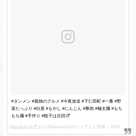
#タンメン #孤独のグルメ #今夜放送 #下仁田町 #一番 #野
菜たっぷり #白菜 #もやし #にんじん #豚肉 #極太麺 #もち
もち麺 #手作り #餃子は次回
kAzuAcky.A
さん(@kazuacky)がシェアした投稿 –
2018年 4月月26日午後7時58分PDT