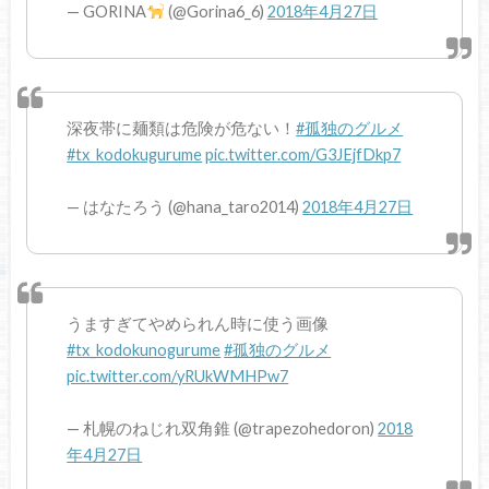
— GORINA
(@Gorina6_6)
2018年4月27日
深夜帯に麺類は危険が危ない！
#孤独のグルメ
#tx_kodokugurume
pic.twitter.com/G3JEjfDkp7
— はなたろう (@hana_taro2014)
2018年4月27日
うますぎてやめられん時に使う画像
#tx_kodokunogurume
#孤独のグルメ
pic.twitter.com/yRUkWMHPw7
— 札幌のねじれ双角錐 (@trapezohedoron)
2018
年4月27日