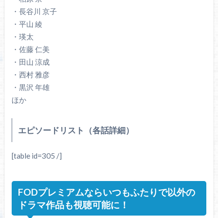
・長谷川 京子
・平山 綾
・瑛太
・佐藤 仁美
・田山 涼成
・西村 雅彦
・黒沢 年雄
ほか
エピソードリスト（各話詳細）
[table id=305 /]
FODプレミアムならいつもふたりで以外の
ドラマ作品も視聴可能に！