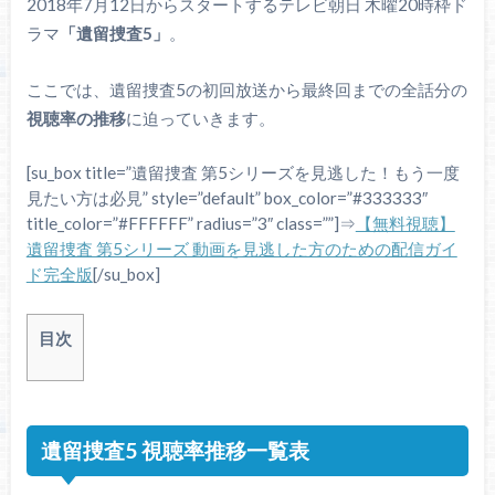
2018年7月12日からスタートするテレビ朝日 木曜20時枠ド
ラマ
「遺留捜査5」
。
ここでは、遺留捜査5の初回放送から最終回までの全話分の
視聴率の推移
に迫っていきます。
[su_box title=”遺留捜査 第5シリーズを見逃した！もう一度
見たい方は必見” style=”default” box_color=”#333333″
title_color=”#FFFFFF” radius=”3″ class=””]⇒
【無料視聴】
遺留捜査 第5シリーズ 動画を見逃した方のための配信ガイ
ド完全版
[/su_box]
目次
遺留捜査5 視聴率推移一覧表