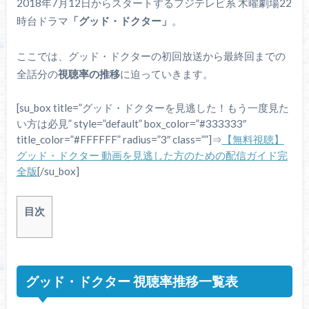
2018年7月12日からスタートするフジテレビ系 木曜劇場22
時台ドラマ
「グッド・ドクター」
。
ここでは、グッド・ドクターの初回放送から最終回までの
全話分の
視聴率の推移
に迫っていきます。
[su_box title=”グッド・ドクターを見逃した！もう一度見た
い方は必見” style=”default” box_color=”#333333″
title_color=”#FFFFFF” radius=”3″ class=””]⇒
【無料視聴】
グッド・ドクター 動画を見逃した方のための配信ガイド完
全版
[/su_box]
目次
グッド・ドクター 視聴率推移一覧表