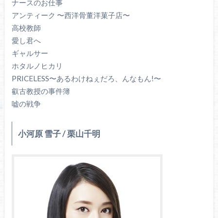
ナースのお仕事
アンティーク 〜西洋骨董洋菓子店〜
高校教師
愛し君へ
ギャルサー
ホタルノヒカリ
PRICELESS〜あるわけねぇだろ、んなもん!〜
叡古教授の事件簿
嘘の戦争
小河原 雪子 / 栗山千明