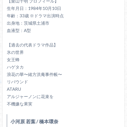
【栗山千明 プロフィール】
生年月日：1984年10月10日
年齢：33歳 ※ドラマ出演時点
出身地：茨城県土浦市
血液型：A型
【過去の代表ドラマ作品】
氷の世界
女王蜂
ハゲタカ
浪花の華〜緒方洪庵事件帳〜
リバウンド
ATARU
アルジャーノンに花束を
不機嫌な果実
小河原 若葉 / 橋本環奈