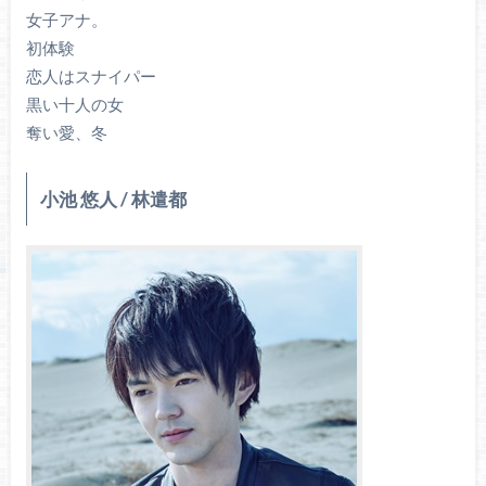
女子アナ。
初体験
恋人はスナイパー
黒い十人の女
奪い愛、冬
小池 悠人 / 林遣都