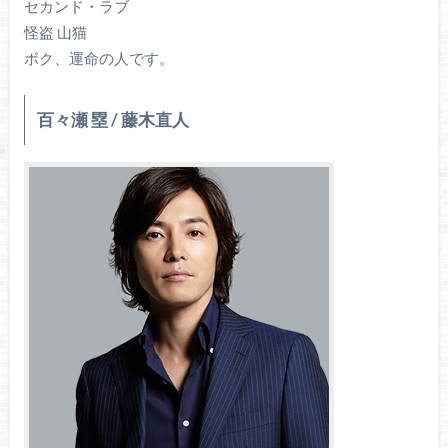
セカンド・ラブ
怪盗 山猫
ボク、運命の人です。
百々瀬 塁 / 藤木直人