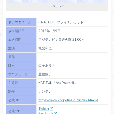
フジテレビ
ドラマタイトル
FINAL CUT -ファイナルカット-
放送開始日
2018年1月9日
放送時間
フジテレビ：毎週火曜 21:00～
主演
亀梨和也
原作
–
脚本
金子ありさ
プロデューサー
豊福陽子
主題歌
KAT-TUN「Ask Yourself」
制作
カンテレ
公式HP
https://www.ktv.jp/finalcut/index.html
Twitter
公式SNS
Facebook