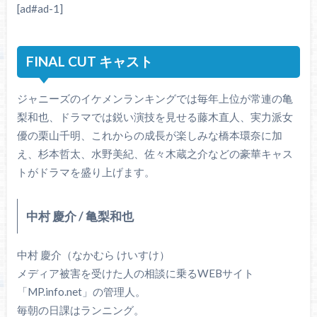
[ad#ad-1]
FINAL CUT キャスト
ジャニーズのイケメンランキングでは毎年上位が常連の亀
梨和也、ドラマでは鋭い演技を見せる藤木直人、実力派女
優の栗山千明、これからの成長が楽しみな橋本環奈に加
え、杉本哲太、水野美紀、佐々木蔵之介などの豪華キャス
トがドラマを盛り上げます。
中村 慶介 / 亀梨和也
中村 慶介（なかむら けいすけ）
メディア被害を受けた人の相談に乗るWEBサイト
「MP.info.net」の管理人。
毎朝の日課はランニング。