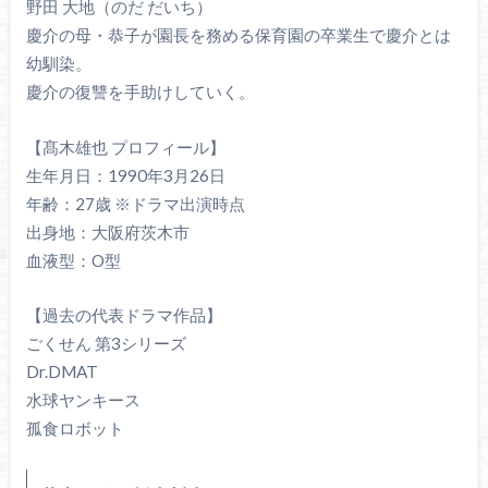
野田 大地（のだ だいち）
慶介の母・恭子が園長を務める保育園の卒業生で慶介とは
幼馴染。
慶介の復讐を手助けしていく。
【髙木雄也 プロフィール】
生年月日：1990年3月26日
年齢：27歳 ※ドラマ出演時点
出身地：大阪府茨木市
血液型：O型
【過去の代表ドラマ作品】
ごくせん 第3シリーズ
Dr.DMAT
水球ヤンキース
孤食ロボット