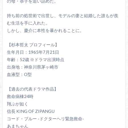
の母・恭子を追い詰めた。
持ち前の処世術で出世し、モデルの妻と結婚した誰もが羨
む生活を手に入れた。
しかし、慶介に本性を暴かれることに。
【杉本哲太 プロフィール】
生年月日：1965年7月21日
年齢：52歳 ※ドラマ出演時点
出身地：神奈川県茅ヶ崎市
血液型：O型
【過去の代表ドラマ作品】
救命病棟24時
翔ぶが如く
信長 KING OF ZIPANGU
コード・ブルー -ドクターヘリ緊急救命-
あまちゃん