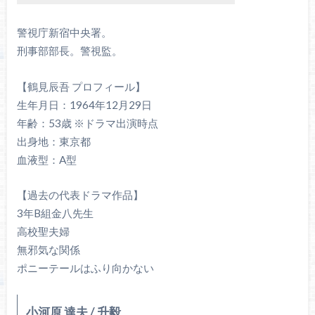
警視庁新宿中央署。
刑事部部長。警視監。
【鶴見辰吾 プロフィール】
生年月日：1964年12月29日
年齢：53歳 ※ドラマ出演時点
出身地：東京都
血液型：A型
【過去の代表ドラマ作品】
3年B組金八先生
高校聖夫婦
無邪気な関係
ポニーテールはふり向かない
小河原 達夫 / 升毅