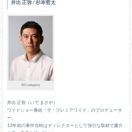
井出 正弥 / 杉本哲太
SIS company
井出 正弥（いで まさや）
ワイドショー番組「ザ・プレミアワイド」のプロデューサ
ー。
12年前の事件当時はディレクターとして強引な取材で慶介