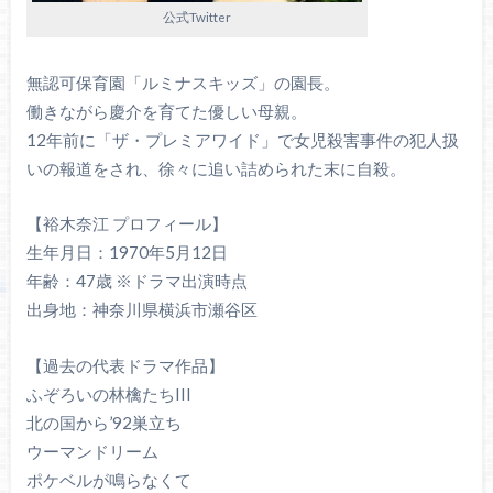
公式Twitter
無認可保育園「ルミナスキッズ」の園長。
働きながら慶介を育てた優しい母親。
12年前に「ザ・プレミアワイド」で女児殺害事件の犯人扱
いの報道をされ、徐々に追い詰められた末に自殺。
【裕木奈江 プロフィール】
生年月日：1970年5月12日
年齢：47歳 ※ドラマ出演時点
出身地：神奈川県横浜市瀬谷区
【過去の代表ドラマ作品】
ふぞろいの林檎たちIII
北の国から’92巣立ち
ウーマンドリーム
ポケベルが鳴らなくて