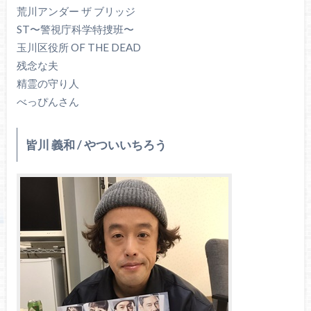
荒川アンダー ザ ブリッジ
ST〜警視庁科学特捜班〜
玉川区役所 OF THE DEAD
残念な夫
精霊の守り人
べっぴんさん
皆川 義和 / やついいちろう