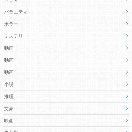
バラエティ
ホラー
ミステリー
動画
動画
動画
小説
推理
文豪
映画