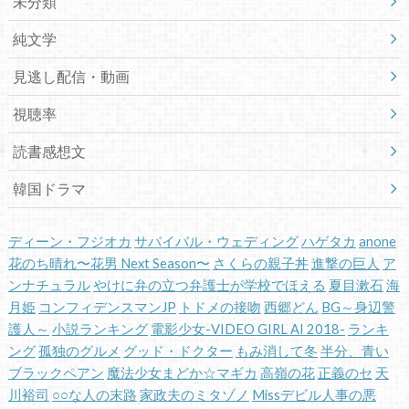
未分類
純文学
見逃し配信・動画
視聴率
読書感想文
韓国ドラマ
ディーン・フジオカ
サバイバル・ウェディング
ハゲタカ
anone
花のち晴れ〜花男 Next Season〜
さくらの親子丼
進撃の巨人
ア
ンナチュラル
やけに弁の立つ弁護士が学校でほえる
夏目漱石
海
月姫
コンフィデンスマンJP
トドメの接吻
西郷どん
BG～身辺警
護人～
小説ランキング
電影少女-VIDEO GIRL AI 2018-
ランキ
ング
孤独のグルメ
グッド・ドクター
もみ消して冬
半分、青い
ブラックペアン
魔法少女まどか☆マギカ
高嶺の花
正義のセ
天
川裕司
○○な人の末路
家政夫のミタゾノ
Missデビル人事の悪