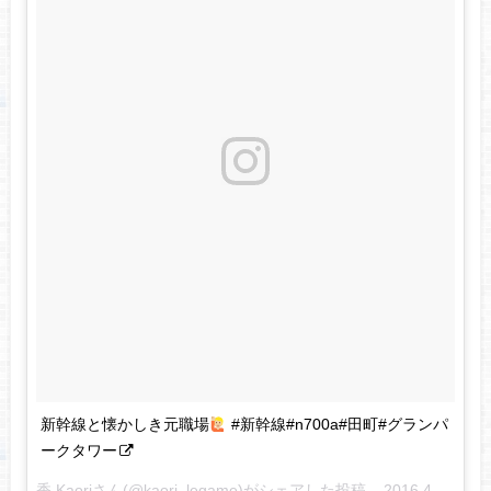
新幹線と懐かしき元職場
#新幹線#n700a#田町#グランパ
ークタワー
香 Kaoriさん(@kaori_legame)がシェアした投稿 –
2016 4月 18 7:05午前 PDT