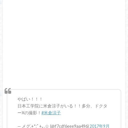
やばい！！！
日本工学院に米倉涼子がいる！！多分、ドクタ
ーXの撮影！
#米倉涼子
— メグ.+*:ﾟ+｡.☆ (@f7cdf6eee9aa496)
2017年9月