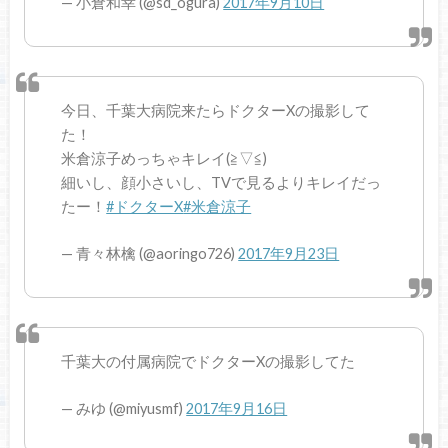
— 小倉和幸 (@sd_ogura)
2017年9月10日
今日、千葉大病院来たらドクターXの撮影して
た！
米倉涼子めっちゃキレイ(≧▽≦)
細いし、顔小さいし、TVで見るよりキレイだっ
たー！
#ドクターX
#米倉涼子
— 青々林檎 (@aoringo726)
2017年9月23日
千葉大の付属病院でドクターXの撮影してた
— みゆ (@miyusmf)
2017年9月16日