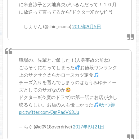
に米倉涼子と大地真央がいるんだって！１０月
に放送って言ってるから"ドクターX”かな(^ ^)
— しぇりん (@shie_mama)
2017年9月5日
職場の、先輩とご飯した！(人身事故の前ね)
ごちそうになってしまった
お値段ワンランク
上のサクサク柔らかロースカツ定食
チーズ入りを選んでしまうのはもうみゆチィー
ズとしてのサガなのか
ドクターX(今度のドラマ)の第一話にお店が少し
映るらしい。お店の人も優しかった
#かつ善
pic.twitter.com/QmPadV63Uu
— ちぐ (@d0918overdrive)
2017年9月21日