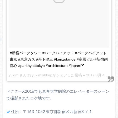
#新宿パークタワー #パークハイアット #パークハイアット
東京 #東京ガス #丹下健三 #kenzotange #高層ビル #新宿副
都心 #parkhyatttokyo #architecture #japan
yukimiさん(@yukimisblog)がシェアした投稿 –
2017 9月 4 7:22午前 PDT
ドクターX2016でも東帝大学病院のエレベーターのシーン
で撮影されたロケ地です。
住所：〒163-1052 東京都新宿区西新宿3-7-1