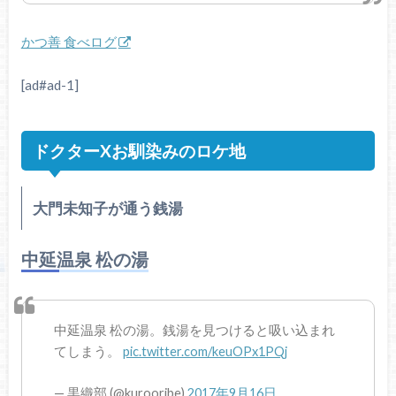
かつ善 食べログ
[ad#ad-1]
ドクターXお馴染みのロケ地
大門未知子が通う銭湯
中延温泉 松の湯
中延温泉 松の湯。銭湯を見つけると吸い込まれ
てしまう。
pic.twitter.com/keuOPx1PQj
— 黒織部 (@kurooribe)
2017年9月16日