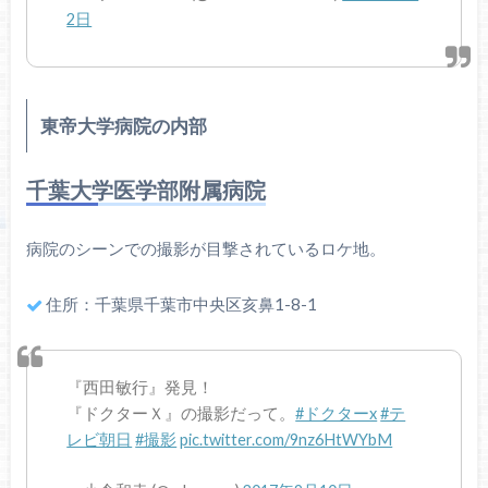
2日
東帝大学病院の内部
千葉大学医学部附属病院
病院のシーンでの撮影が目撃されているロケ地。
住所：千葉県千葉市中央区亥鼻1-8-1
『西田敏行』発見！
『ドクターＸ』の撮影だって。
#ドクターx
#テ
レビ朝日
#撮影
pic.twitter.com/9nz6HtWYbM