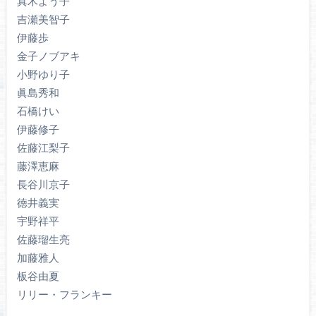
真木よう子
吉瀬美智子
伊藤歩
金子ノブアキ
小野ゆり子
眞島秀和
石橋けい
伊藤修子
佐藤江梨子
藤澤恵麻
長谷川京子
徳井義実
宇野祥平
佐藤瑠生亮
加藤雅人
板谷由夏
リリー・フランキー