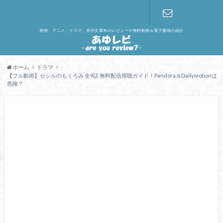
映画、アニメ、ドラマ、原作文庫本のレビューや無料動画＆電子書籍の紹介
お問い合わ
せ
ホーム
ドラマ
【フル動画】セシルのもくろみ 全9話 無料配信視聴ガイド！Pandora＆Dailymotionは
危険？